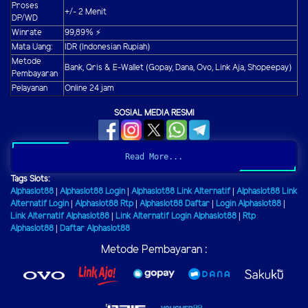
Proses
+/- 2 Menit
DP/WD
Winrate
99,89% ⚡
Mata Uang:
IDR (Indonesian Rupiah)
Metode
Bank, Qris & E-Wallet (Gopay, Dana, Ovo, Link Aja, Shopeepay)
Pembayaran
Pelayanan
Online 24 jam
SOSIAL MEDIA RESMI
Read More...
Tags Slots:
Alphaslot88
|
Alphaslot88 Login
|
Alphaslot88 Link Alternatif
|
Alphaslot88 Link
Alternatif Login
|
Alphaslot88 Rtp
|
Alphaslot88 Daftar
|
Login Alphaslot88
|
Link Alternatif Alphaslot88
|
Link Alternatif Login Alphaslot88
|
Rtp
Alphaslot88
|
Daftar Alphaslot88
Metode Pembayaran :