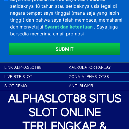
setidaknya 18 tahun atau setidaknya usia legal di
negara tempat saya tinggal (mana saja yang lebih
tinggi) dan bahwa saya telah membaca, memahami
dan menyetujui
Syarat dan ketentuan
. Saya juga
bersedia menerima email promosi
SUBMIT
LINK ALPHASLOT88
KALKULATOR PARLAY
LIVE RTP SLOT
ZONA ALPHASLOT88
SLOT DEMO
ANTI BLOKIR
ALPHASLOT88 SITUS
SLOT ONLINE
TERLENGKAP &