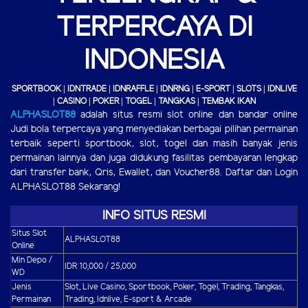
TERPERCAYA DI
INDONESIA
SPORTBOOK | IDNTRADE | IDNRAFFLE | IDNRNG | E-SPORT | SLOTS | IDNLIVE
| CASINO | POKER | TOGEL | TANGKAS | TEMBAK IKAN
ALPHASLOT88
adalah situs resmi slot online dan bandar online
Judi bola terpercaya yang menyediakan berbagai pilihan permainan
terbaik seperti sportbook, slot, togel dan masih banyak jenis
permainan lainnya dan juga didukung fasilitas pembayaran lengkap
dari transfer bank, Qris, Ewallet, dan Voucher88. Daftar dan Login
ALPHASLOT88 Sekarang!
INFO SITUS RESMI
Situs Slot
ALPHASLOT88
Online
Min Depo /
IDR 10,000 / 25,000
WD
Jenis
Slot, Live Casino, Sportbook, Poker, Togel, Trading, Tangkas,
Permainan
Trading, Idnlive, E-sport & Arcade