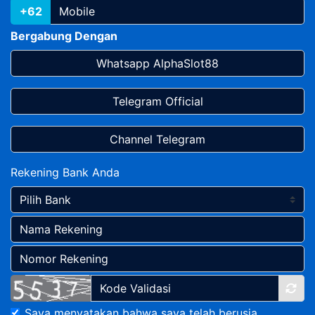
+62
Bergabung Dengan
Whatsapp AlphaSlot88
Telegram Official
Channel Telegram
Rekening Bank Anda
Saya menyatakan bahwa saya telah berusia