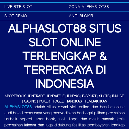
LIVE RTP SLOT
ZONA ALPHASLOT88
SLOT DEMO
ANTI BLOKIR
ALPHASLOT88 SITUS
SLOT ONLINE
TERLENGKAP &
TERPERCAYA DI
INDONESIA
SPORTBOOK | IDNTRADE | IDNRAFFLE | IDNRNG | E-SPORT | SLOTS | IDNLIVE
| CASINO | POKER | TOGEL | TANGKAS | TEMBAK IKAN
ALPHASLOT88
adalah situs resmi slot online dan bandar online
Judi bola terpercaya yang menyediakan berbagai pilihan permainan
terbaik seperti sportbook, slot, togel dan masih banyak jenis
permainan lainnya dan juga didukung fasilitas pembayaran lengkap